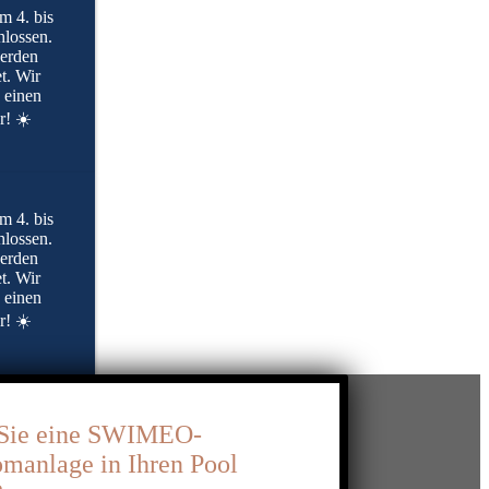
 4. bis
hlossen.
werden
t. Wir
 einen
! ☀️
 4. bis
hlossen.
werden
t. Wir
 einen
! ☀️
Sie eine SWIMEO-
manlage in Ihren Pool