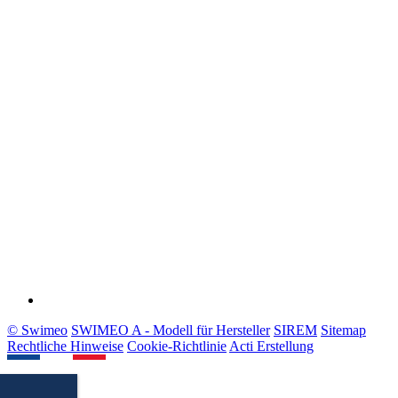
© Swimeo
SWIMEO A - Modell für Hersteller
SIREM
Sitemap
Rechtliche Hinweise
Cookie-Richtlinie
Acti Erstellung