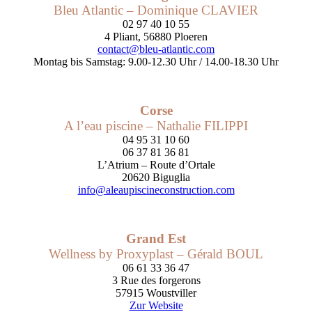
Bleu Atlantic – Dominique CLAVIER
02 97 40 10 55
4 Pliant, 56880 Ploeren
contact@bleu-atlantic.com
Montag bis Samstag: 9.00-12.30 Uhr / 14.00-18.30 Uhr
Corse
A l’eau piscine – Nathalie FILIPPI
04 95 31 10 60
06 37 81 36 81
L’Atrium – Route d’Ortale
20620 Biguglia
info@aleaupiscineconstruction.com
Grand Est
Wellness by Proxyplast – Gérald BOUL
06 61 33 36 47
3 Rue des forgerons
57915 Woustviller
Zur Website