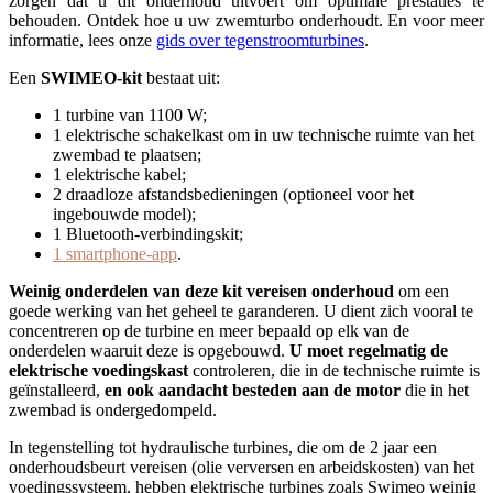
zorgen dat u dit onderhoud uitvoert om optimale prestaties te
behouden. Ontdek hoe u uw zwemturbo onderhoudt. En voor meer
informatie, lees onze
gids over tegenstroomturbines
.
Een
SWIMEO-kit
bestaat uit:
1 turbine van 1100 W;
1 elektrische schakelkast om in uw technische ruimte van het
zwembad te plaatsen;
1 elektrische kabel;
2 draadloze afstandsbedieningen (optioneel voor het
ingebouwde model);
1 Bluetooth-verbindingskit;
1 smartphone-app
.
Weinig onderdelen van deze kit vereisen onderhoud
om een
goede werking van het geheel te garanderen. U dient zich vooral te
concentreren op de turbine en meer bepaald op elk van de
onderdelen waaruit deze is opgebouwd.
U moet regelmatig de
elektrische voedingskast
controleren, die in de technische ruimte is
geïnstalleerd,
en ook aandacht besteden aan de motor
die in het
zwembad is ondergedompeld.
In tegenstelling tot hydraulische turbines, die om de 2 jaar een
onderhoudsbeurt vereisen (olie verversen en arbeidskosten) van het
voedingssysteem, hebben elektrische turbines zoals Swimeo weinig