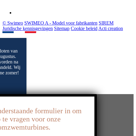
© Swimeo
SWIMEO A - Model voor fabrikanten
SIREM
Juridische kennisgevingen
Sitemap
Cookie beleid
Acti creation
oten van
augustus.
worden na
ndeld. Wij
jne zomer!
nderstaande formulier in om
p te vragen voor onze
oomzwemturbines.