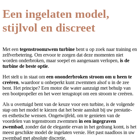
Een ingelaten model,
stijlvol en discreet
Met een
tegenstroomzwem turbine
bent u op zoek naar training en
zelfverbetering. Om ervoor te zorgen dat deze momenten niet
worden onderbroken, maar soepel en aangenaam verlopen,
is de
turbine de beste optie
.
Het stelt u in staat om
een ononderbroken stroom om u heen te
creëren
, waardoor u onbeperkt kunt zwemmen alsof u in de zee
bent. Het principe? Een motor die water aanzuigt met behulp van
een bootpropeller en het weer terugstopt om een stroom te creëren.
Als u overtuigd bent van de keuze voor een turbine, is de volgende
stap om het model te kiezen dat het beste aansluit bij uw prestatie-
en esthetische wensen. Ongetwijfeld, om te genieten van de
voordelen van tegenstroom zwemmen
in een ingegraven
zwembad
, zonder dat de elegantie ervan in het gedrang komt, is het
meest geschikte model de ingelaten versie. Het past naadloos in uw
zwembad met absolute discretie.