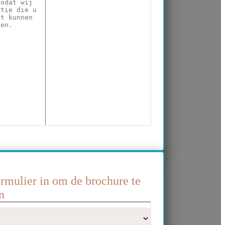
ormulier in om de brochure te
n